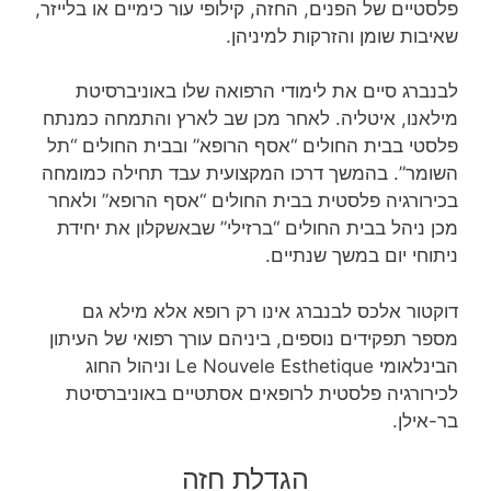
פלסטיים של הפנים, החזה, קילופי עור כימיים או בלייזר,
שאיבות שומן והזר
קות למיניהן.
לבנברג סיים את לימודי הרפואה שלו באוניברסיטת
מילאנו, איטליה. לאחר מכן שב לארץ והתמחה כמנתח
פלסטי בבית החולים “אסף הרופא” ובבית החולים “תל
השומר”. בהמשך דרכו המקצועית עבד תחילה כמומחה
בכירורגיה פלסטית בבית החולים “אסף הרופא” ולאחר
מכן ניהל בבית החולים “ברזילי” שבאשקלון את יחידת
ניתוחי יום במשך שנתיים.
דוקטור אלכס לבנברג אינו רק רופא אלא מילא גם
מספר תפקידים נוספים, ביניהם עורך רפואי של העיתון
הבינלאומי Le Nouvele Esthetique וניהול החוג
לכירורגיה פלסטית לרופאים אסתטיים באוניברסיטת
בר-אילן.
הגדלת חזה