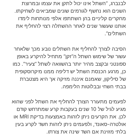
לבנברג, “השתל אינו יכול לתקן את עצמו ובמרוצת
השנים הוא נחשף לגורמים שונים שמביאים לשחיקתו.
מחקרים קליניים בהן השתתפו אלפי מנותחות לימדו
אותנו שעשור שנים לאחר ההשתלה רצוי להחליף את
השתלים”.
הסיבה לצורך להחליף את השתלים נובע מכך שלאחר
עשור של שימוש השתל ה”זקן” מתחיל להיקרע באופן
ספונטני ובקצב מהיר יותר בהשוואה לשתל “צעיר”. כמו
כן, מרגע הכנסת השתל יש דליפה ממנו מיקרוסקופית
של סיליקון, שאמנם איננה מזיקה אך היא מצטברת
בבתי השחי ובבלוטות הלימפה.
לפעמים מתעורר הצורך להחליף את השתל לפני שהוא
מגיע לגיל של 10 שנים בעקבות קרע שמתרחש קודם
לכן. את הקרעים ניתן לזהות באמצעות בדיקת MRI או
אולטרה-סאונד, ולפעמים ניתן לזהות חשד לקרע בעין
בלתי מזוינת אם השד שינה את צורתו.